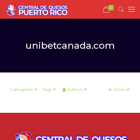
0
unibetcanada.com
Categories
Tags
Authors
Show all