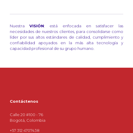
Nuestra
VISIÓN
: está enfocada en satisfacer las
necesidades de nuestros clientes, para consolidarse como
líder por sus altos estándares de calidad, cumplimiento y
confiabilidad apoyados en la más alta tecnología y
capacidad profesional de su grupo humano.
Contáctenos
Calle 20 #100 - 76
Bogotá, Colombia
+57 312 4707438