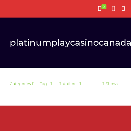
0
platinumplaycasinocanad
Categories
Tags
Authors
Show all