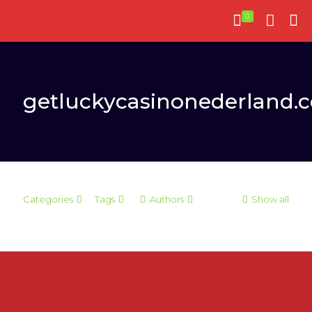
0
getluckycasinonederland.
Categories
Tags
Authors
Show all