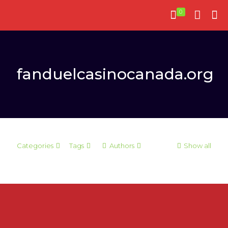
0
fanduelcasinocanada.org
Categories
Tags
Authors
Show all