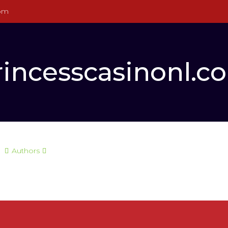
com
rincesscasinonl.c
Authors