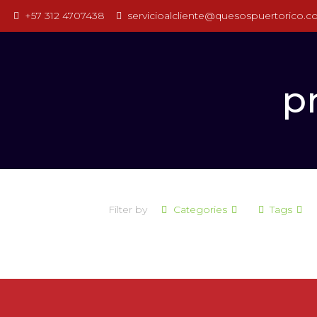
+57 312 4707438
servicioalcliente@quesospuertorico.
p
Filter by
Categories
Tags