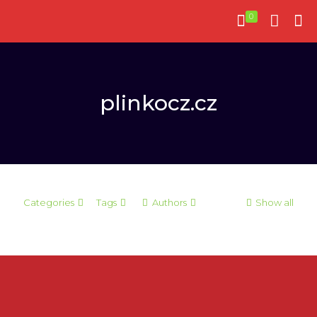
0
plinkocz.cz
Categories
Tags
Authors
Show all