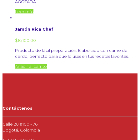
AGOTADA
Leer más
Jamón Rica Chef
$
16,100.00
Producto de fácil preparación. Elaborado con carne de
cerdo, perfecto para que lo uses en tus recetas favoritas.
Añadir al carrito
Contáctenos
Calle 20 #100 - 76
Bogotá, Colombia