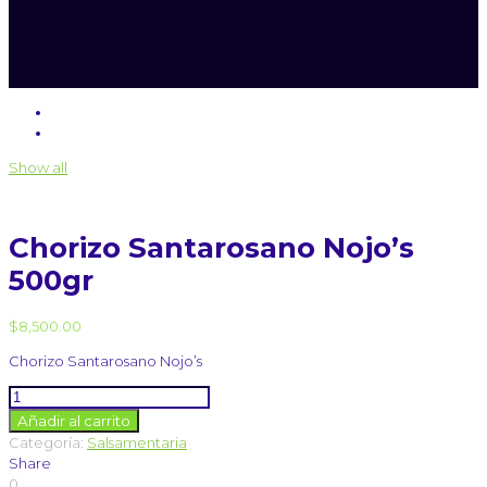
Show all
Chorizo Santarosano Nojo’s
500gr
$
8,500.00
Chorizo Santarosano Nojo’s
Chorizo
Santarosano
Añadir al carrito
Nojo's
Categoría:
Salsamentaria
500gr
Share
cantidad
0