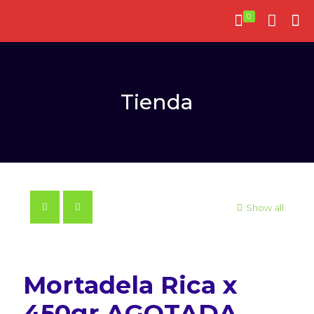
0
Tienda
Show all
Mortadela Rica x
450gr AGOTADA