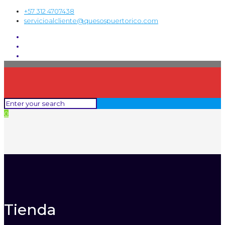
+57 312 4707438
servicioalcliente@quesospuertorico.com
0
Tienda