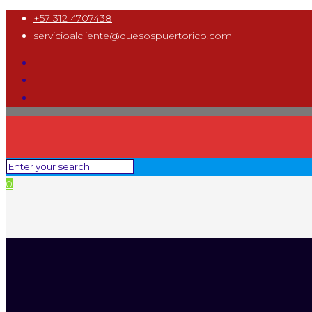
+57 312 4707438
servicioalcliente@quesospuertorico.com
0