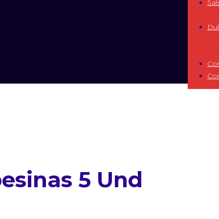
Sal
Dul
Co
Co
esinas 5 Und