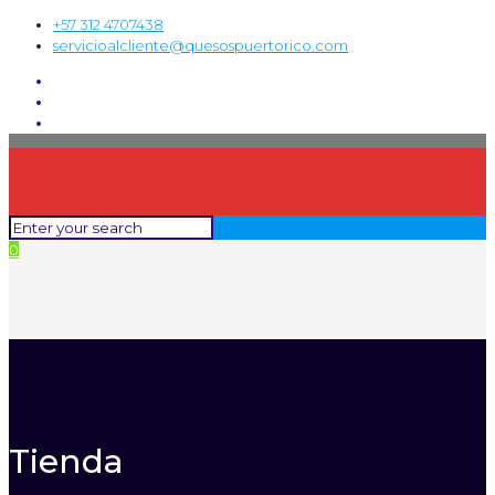
+57 312 4707438
servicioalcliente@quesospuertorico.com
0
Tienda