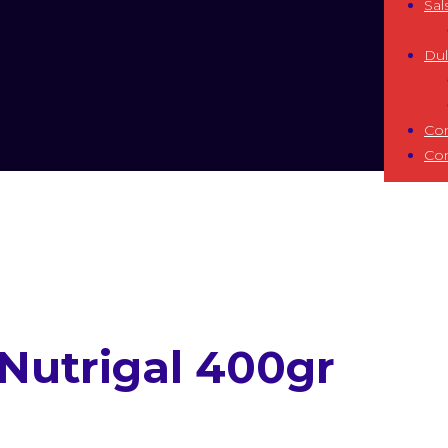
Sal
Dul
Co
Co
Nutrigal 400gr