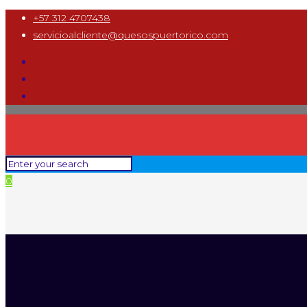
+57 312 4707438
servicioalcliente@quesospuertorico.com
0