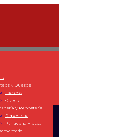
cio
teos y Quesos
Lacteos
Quesos
aderia y Reposteria
Reposteria
Panaderia Fresca
samentaria