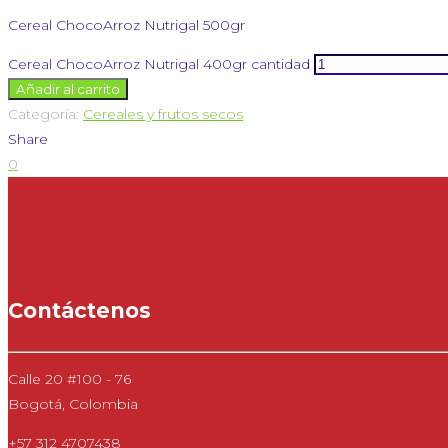
Cereal ChocoArroz Nutrigal 500gr
Cereal ChocoArroz Nutrigal 400gr cantidad
Añadir al carrito
Categoría:
Cereales y frutos secos
Share
0
Contáctenos
Calle 20 #100 - 76
Bogotá, Colombia
+57 312 4707438