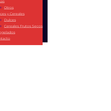
sas
Otros
ces y Cereales
Dulces
Cereales Frutos Secos
ngelados
ntacto